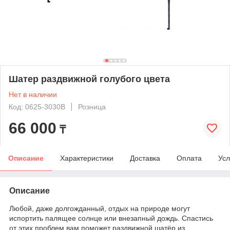
Шатер раздвижной голубого цвета
Нет в наличии
Код: 0625-3030B
Розница
66 000
₸
Описание
Характеристики
Доставка
Оплата
Усл
Описание
Любой, даже долгожданный, отдых на природе могут
испортить палящее солнце или внезапный дождь. Спастись
от этих проблем вам поможет раздвижной шатёр из