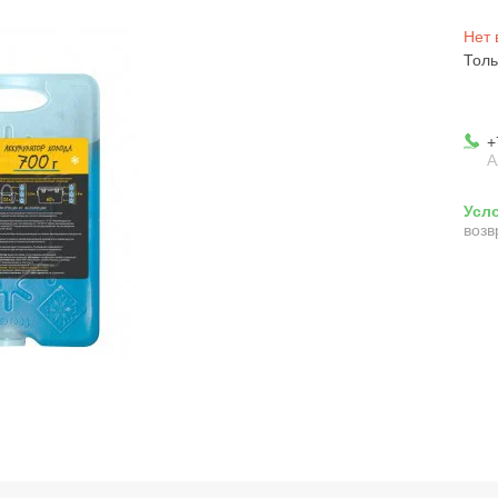
Нет 
Толь
+
А
возв