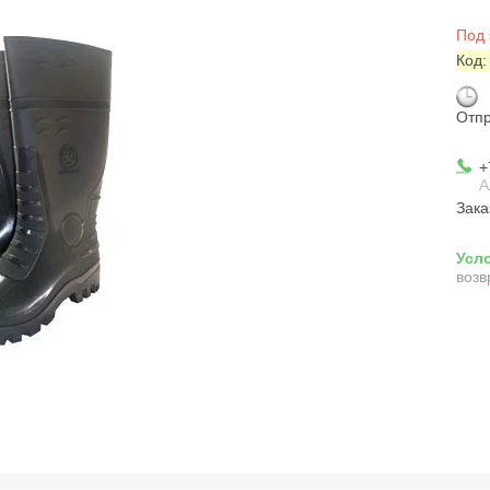
Под 
Код
Отпр
+
А
Зака
возв