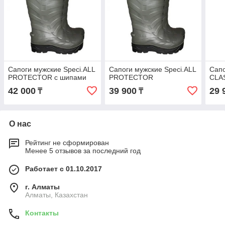
Сапоги мужские Speci.ALL
Сапоги мужские Speci.ALL
Сапо
PROTECTOR с шипами
PROTECTOR
CLAS
42 000
39 900
29 
₸
₸
О нас
Рейтинг не сформирован
Менее 5 отзывов за последний год
Работает с 01.10.2017
г. Алматы
Алматы, Казахстан
Контакты