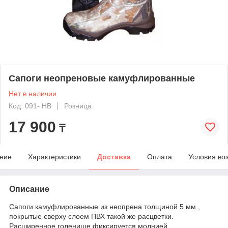
Сапоги неопреновые камуфлированные
Нет в наличии
Код: 091- HB
Розница
17 900
₸
ние
Характеристики
Доставка
Оплата
Условия во
Описание
Сапоги камуфлированные из неопрена толщиной 5 мм.,
покрытые сверху слоем ПВХ такой же расцветки.
Расширенное голенище фиксируется молнией.