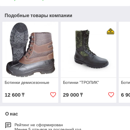
Подобные товары компании
Ботинки демисезонные
Ботинки "ТРОПИК"
Бот
12 600
29 000
6 9
₸
₸
О нас
Рейтинг не сформирован
Менее 5 отзывов за последний год