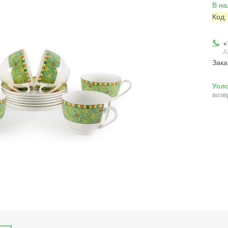
В на
Код
+
А
Зака
возв