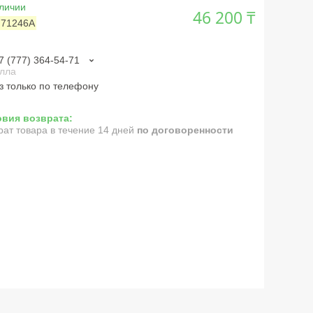
личии
46 200 ₸
:
71246A
7 (777) 364-54-71
лла
з только по телефону
рат товара в течение 14 дней
по договоренности