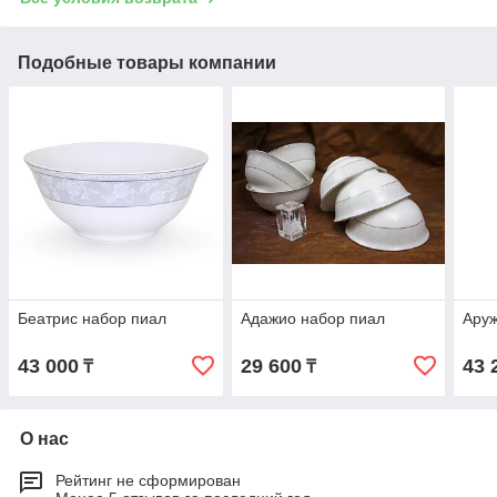
Подобные товары компании
Беатрис набор пиал
Адажио набор пиал
Аруж
43 000
29 600
43 
₸
₸
О нас
Рейтинг не сформирован