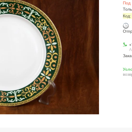
Под 
Толь
Код
Отпр
+
А
Зака
возв