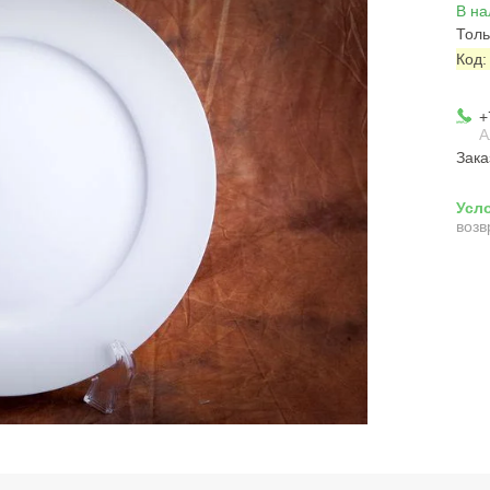
В на
Толь
Код
+
А
Зака
возв