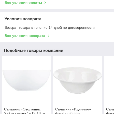
Все условия оплаты
Условия возврата
Возврат товара в течение 14 дней по договоренности
Все условия возврата
Подобные товары компании
Салатник «Эволюшнс
Салатник «Идиллия»
Сала
Уайт» стекло 1л D=18см
фарфор 0,55л
фар