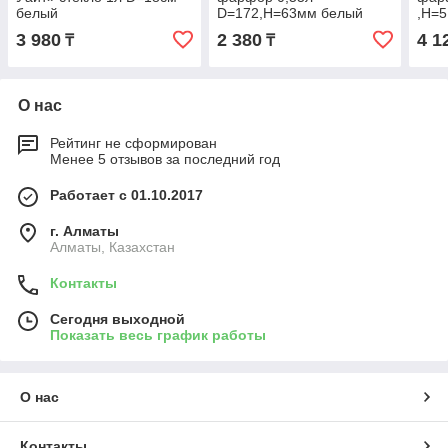
белый
D=172,H=63мм белый
,H=5
бел
3 980
2 380
4 1
₸
₸
О нас
Рейтинг не сформирован
Менее 5 отзывов за последний год
Работает с 01.10.2017
г. Алматы
Алматы, Казахстан
Контакты
Сегодня выходной
Показать весь график работы
О нас
Контакты