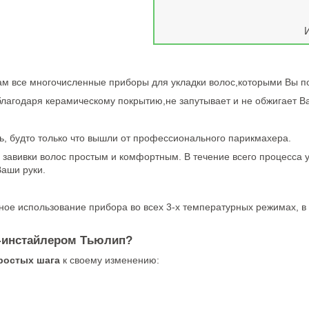
т Вам все многочисленные приборы для укладки волос,которыми Вы 
лагодаря керамическому покрытию,не запутывает и не обжигает В
деть, будто только что вышли от профессионального парикмахера.
 завивки волос простым и комфортным. В течение всего процесса 
Ваши руки.
ое использование прибора во всех 3-х температурных режимах, в 
й-инстайлером Тьюлип?
простых шага
к своему изменению: