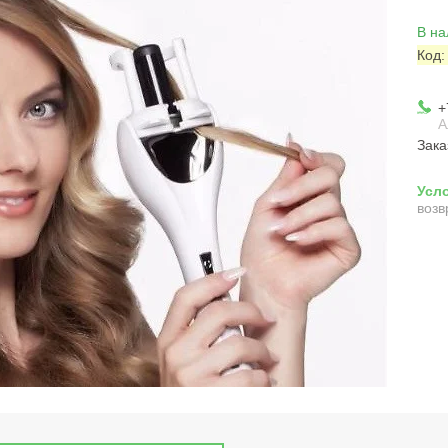
В на
Код
+
А
Зака
возв