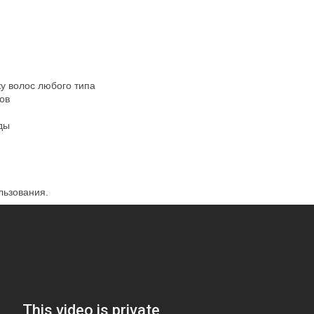
у волос любого типа
ов
ды
льзования.