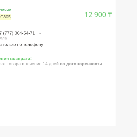
личии
12 900 ₸
:
C805
7 (777) 364-54-71
лла
з только по телефону
рат товара в течение 14 дней
по договоренности