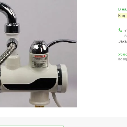
В на
Код
+
А
Зака
возв