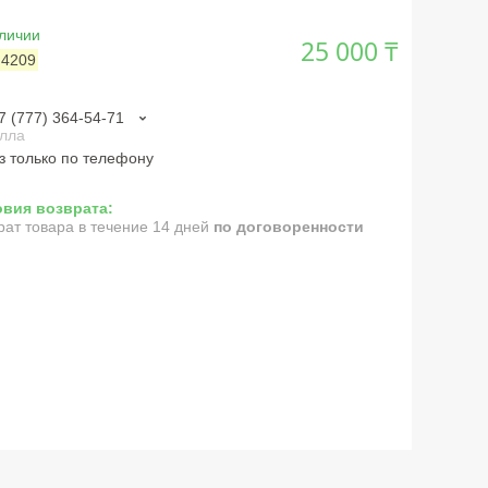
личии
25 000 ₸
:
4209
7 (777) 364-54-71
лла
з только по телефону
рат товара в течение 14 дней
по договоренности