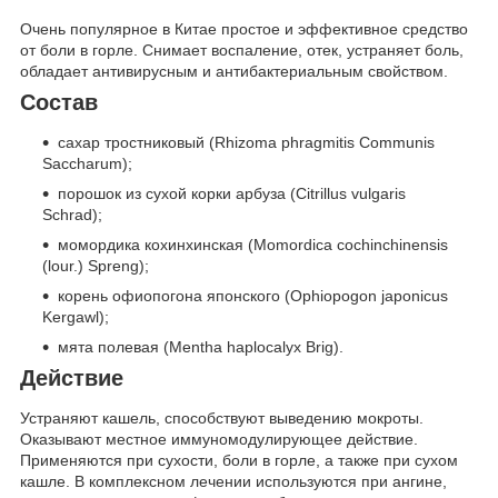
Очень популярное в Китае простое и эффективное средство
от боли в горле. Снимает воспаление, отек, устраняет боль,
обладает антивирусным и антибактериальным свойством.
Состав
сахар тростниковый (Rhizoma phragmitis Communis
Saccharum);
порошок из сухой корки арбуза (Citrillus vulgaris
Schrad);
момордика кохинхинская (Momordica cochinchinensis
(lour.) Spreng);
корень офиопогона японского (Ophiopogon japonicus
Kergawl);
мята полевая (Mentha haplocalyx Brig).
Действие
Устраняют кашель, способствуют выведению мокроты.
Оказывают местное иммуномодулирующее действие.
Применяются при сухости, боли в горле, а также при сухом
кашле. В комплексном лечении используются при ангине,