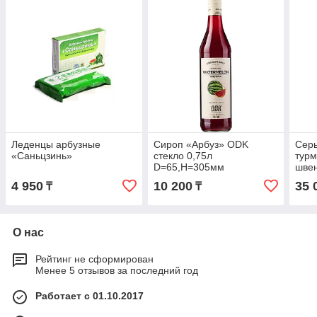
Леденцы арбузные
Сироп «Арбуз» ODK
Серь
«Саньцзинь»
стекло 0,75л
турм
D=65,H=305мм
швен
4 950
10 200
35 
₸
₸
О нас
Рейтинг не сформирован
Менее 5 отзывов за последний год
Работает с 01.10.2017