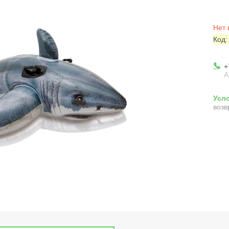
Нет 
Код
+
А
возв