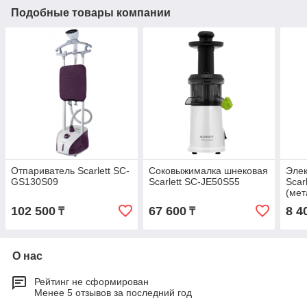
Подобные товары компании
Отпариватель Scarlett SC-
Соковыжималка шнековая
Элек
GS130S09
Scarlett SC-JE50S55
Scar
(мет
102 500
67 600
8 4
₸
₸
О нас
Рейтинг не сформирован
Менее 5 отзывов за последний год