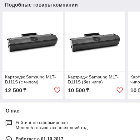
Подобные товары компании
Картридж Samsung MLT-
Картридж Samsung MLT-
Карт
D111S (с чипом)
D111S (без чипа)
чипо
12 500
10 500
10 
₸
₸
О нас
Рейтинг не сформирован
Менее 5 отзывов за последний год
Работает с 01.10.2017