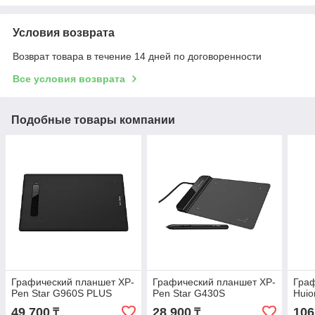
Условия возврата
Возврат товара в течение 14 дней по договоренности
Все условия возврата
Подобные товары компании
Графический планшет XP-
Графический планшет XP-
Гра
Pen Star G960S PLUS
Pen Star G430S
Hui
49 700
28 900
106
₸
₸