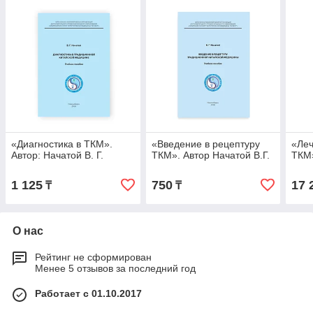
«Диагностика в ТКМ».
«Введение в рецептуру
«Леч
Автор: Начатой В. Г.
ТКМ». Автор Начатой В.Г.
ТКМ
1 125
750
17 
₸
₸
О нас
Рейтинг не сформирован
Менее 5 отзывов за последний год
Работает с 01.10.2017