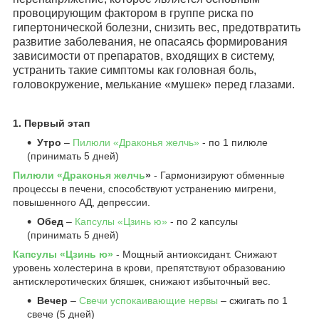
провоцирующим фактором в группе риска по
гипертонической болезни, снизить вес, предотвратить
развитие заболевания, не опасаясь формирования
зависимости от препаратов, входящих в систему,
устранить такие симптомы как головная боль,
головокружение, мелькание «мушек» перед глазами.
1. Первый этап
Утро
–
Пилюли «Драконья желчь»
- по 1 пилюле
(принимать 5 дней)
Пилюли «Драконья желчь
»
- Гармонизируют обменные
процессы в печени, способствуют устранению мигрени,
повышенного АД, депрессии.
Обед
–
Капсулы «Цзинь ю»
- по 2 капсулы
(принимать 5 дней)
Капсулы «Цзинь ю»
- Мощный антиоксидант. Снижают
уровень холестерина в крови, препятствуют образованию
антисклеротических бляшек, снижают избыточный вес.
Вечер
–
Свечи успокаивающие нервы
– сжигать по 1
свече (5 дней)