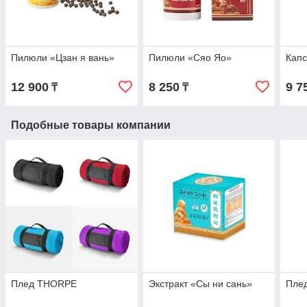
Пилюли «Цзан я вань»
Пилюли «Сяо Яо»
Капс
12 900
8 250
9 7
₸
₸
Подобные товары компании
Плед THORPE
Экстракт «Сы ни сань»
Пле