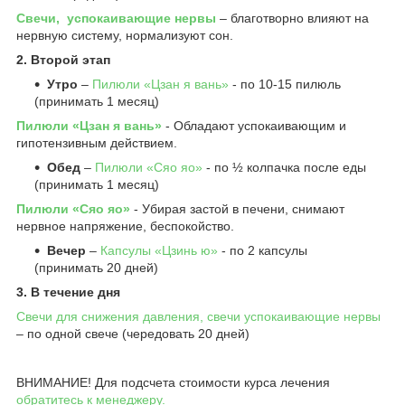
Свечи, успокаивающие нервы
– благотворно влияют на
нервную систему, нормализуют сон.
2. Второй этап
Утро
–
Пилюли «Цзан я вань»
- по 10-15 пилюль
(принимать 1 месяц)
Пилюли «Цзан я вань»
- Обладают успокаивающим и
гипотензивным действием.
Обед
–
Пилюли «Сяо яо»
- по ½ колпачка после еды
(принимать 1 месяц)
Пилюли «Сяо яо»
- Убирая застой в печени, снимают
нервное напряжение, беспокойство.
Вечер
–
Капсулы «Цзинь ю»
- по 2 капсулы
(принимать 20 дней)
3. В течение дня
Свечи для снижения давления, свечи успокаивающие нервы
– по одной свече (чередовать 20 дней)
ВНИМАНИЕ! Для подсчета стоимости курса лечения
обратитесь к менеджеру.