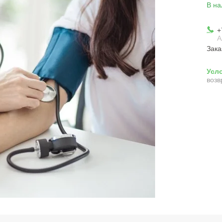
В на
+
А
Зака
возв