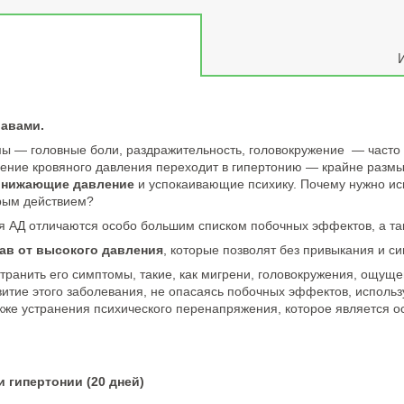
равами.
мы — головные боли, раздражительность, головокружение — часто
ышение кровяного давления переходит в гипертонию — крайне разм
онижающие давление
и успокаивающие психику. Почему нужно и
трым действием?
 АД отличаются особо большим списком побочных эффектов, а та
ав от высокого давления
, которые позволят без привыкания и с
ранить его симптомы, такие, как мигрени, головокружения, ощуще
витие этого заболевания, не опасаясь побочных эффектов, использ
акже устранения психического перенапряжения, которое является 
 гипертонии (20 дней)