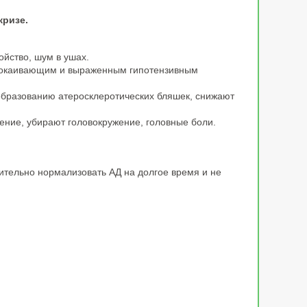
кризе.
ойство, шум в ушах.
успокаивающим и выраженным гипотензивным
 образованию атеросклеротических бляшек, снижают
ение, убирают головокружение, головные боли.
ительно нормализовать АД на долгое время и не