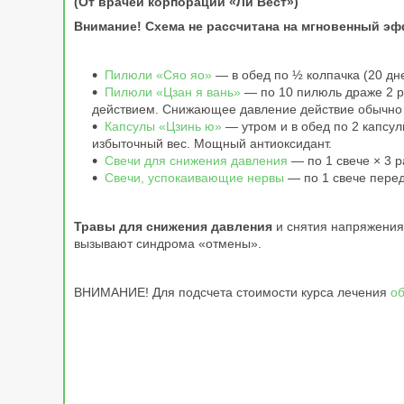
(От врачей корпорации «Ли Вест»)
Внимание! Схема не рассчитана на мгновенный эф
Пилюли «Сяо яо»
— в обед по ½ колпачка (20 дн
Пилюли «Цзан я вань»
— по 10 пилюль драже 2 р
действием. Снижающее давление действие обычно в
Капсулы «Цзинь ю»
— утром и в обед по 2 капсул
избыточный вес. Мощный антиоксидант.
Свечи для снижения давления
— по 1 свече × 3 
Свечи, успокаивающие нервы
— по 1 свече перед
Травы для снижения давления
и снятия напряжения 
вызывают синдрома «отмены».
ВНИМАНИЕ! Для подсчета стоимости курса лечения
об