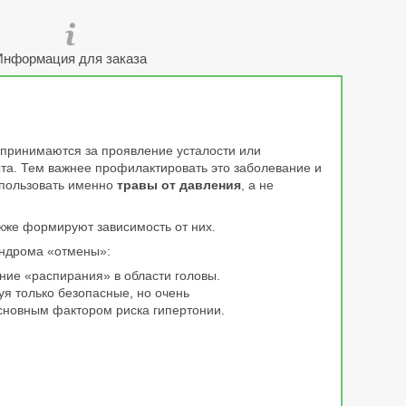
Информация для заказа
 принимаются за проявление усталости или
ыта. Тем важнее профилактировать это заболевание и
спользовать именно
травы от давления
, а не
кже формируют зависимость от них.
индрома «отмены»:
ние «распирания» в области головы.
уя только безопасные, но очень
основным фактором риска гипертонии.