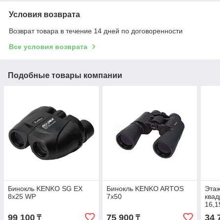
Условия возврата
Возврат товара в течение 14 дней по договоренности
Все условия возврата
Подобные товары компании
Бинокль KENKO SG EX
Бинокль KENKO ARTOS
Этаж
8x25 WP
7x50
квад
16,1
,H=4
99 100
75 900
34 
₸
₸