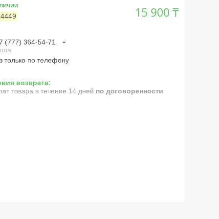
личии
15 900 ₸
:
4449
7 (777) 364-54-71
лла
з только по телефону
рат товара в течение 14 дней
по договоренности