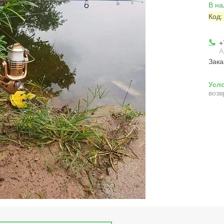
В на
Код
+
А
Зака
возв