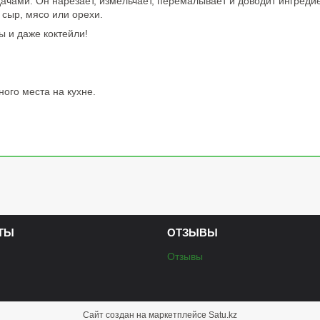
чами. Он нарезает, измельчает, перемалывает и доводит ингредие
 сыр, мясо или орехи.
ы и даже коктейли!
ого места на кухне.
ТЫ
ОТЗЫВЫ
Отзывы
Сайт создан на маркетплейсе
Satu.kz