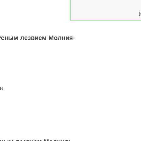
русным лезвием Молния
:
dB