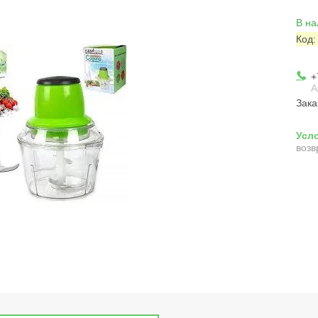
В на
Код
+
А
Зака
возв