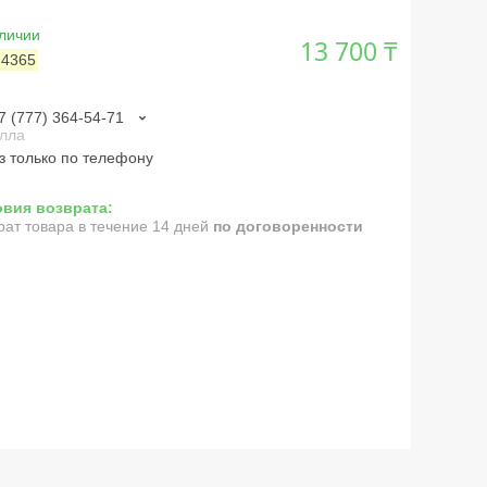
личии
13 700 ₸
:
4365
7 (777) 364-54-71
лла
з только по телефону
рат товара в течение 14 дней
по договоренности