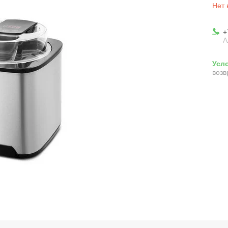
Нет 
+
А
возв