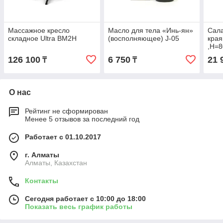
Массажное кресло
Масло для тела «Инь-ян»
Сала
складное Ultra BM2H
(восполняющее) J-05
края
,H=
чер
126 100
6 750
21 
₸
₸
О нас
Рейтинг не сформирован
Менее 5 отзывов за последний год
Работает с 01.10.2017
г. Алматы
Алматы, Казахстан
Контакты
Сегодня работает с 10:00 до 18:00
Показать весь график работы