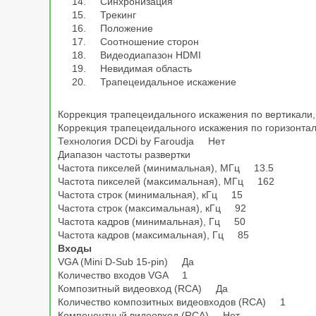
Синхронизация
Трекинг
Положение
Соотношение сторон
Видеодиапазон HDMI
Невидимая область
Трапецеидальное искажение
Коррекция трапецеидального искажения по вертикал
Коррекция трапецеидального искажения по горизонт
Технология DCDi by Faroudja Нет
Диапазон частоты развертки
Частота пикселей (минимальная), МГц 13.5
Частота пикселей (максимальная), МГц 162
Частота строк (минимальная), кГц 15
Частота строк (максимальная), кГц 92
Частота кадров (минимальная), Гц 50
Частота кадров (максимальная), Гц 85
Входы
VGA (Mini D-Sub 15-pin) Да
Количество входов VGA 1
Композитный видеовход (RCA) Да
Количество композитных видеовходов (RCA) 1
Компонентный видеовход (RCA) Нет