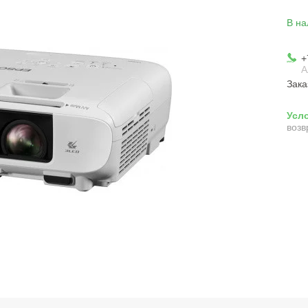
В на
+
А
Зака
возв