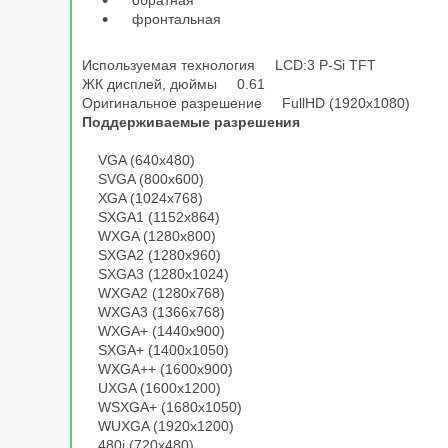
обратная
фронтальная
Используемая технология LCD:3 P-Si TFT
ЖК дисплей, дюймы 0.61
Оригинальное разрешение FullHD (1920x1080)
Поддерживаемые разрешения
VGA (640x480)
SVGA (800x600)
XGA (1024x768)
SXGA1 (1152x864)
WXGA (1280x800)
SXGA2 (1280x960)
SXGA3 (1280x1024)
WXGA2 (1280x768)
WXGA3 (1366x768)
WXGA+ (1440x900)
SXGA+ (1400x1050)
WXGA++ (1600x900)
UXGA (1600x1200)
WSXGA+ (1680x1050)
WUXGA (1920x1200)
480i (720x480)