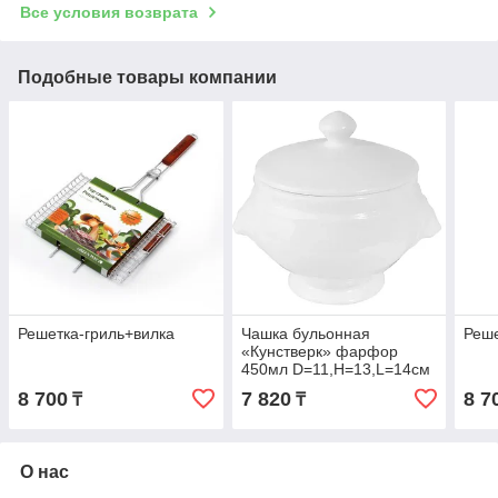
Все условия возврата
Подобные товары компании
Решетка-гриль+вилка
Чашка бульонная
Реше
«Кунстверк» фарфор
450мл D=11,H=13,L=14см
белый
8 700
7 820
8 7
₸
₸
О нас