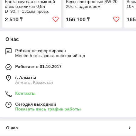
Банка круглая с крышкой
Весы электронные SW-20
Вес
стекло,силикон 0,5л
20кг с адаптером
10кг
D=90,H=131мм прозр.
2 510
156 100
165
₸
₸
О нас
Рейтинг не сформирован
Менее 5 отзывов за последний год
Работает с 01.10.2017
г. Алматы
Алматы, Казахстан
Контакты
Сегодня выходной
Показать весь график работы
О нас