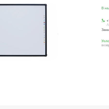
В на
+
А
Зака
возв