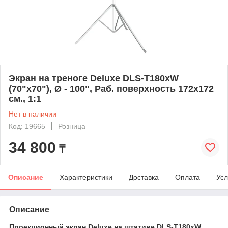
Экран на треноге Deluxe DLS-T180xW
(70"х70"), Ø - 100", Раб. поверхность 172х172
см., 1:1
Нет в наличии
Код: 19665
Розница
34 800
₸
Описание
Характеристики
Доставка
Оплата
Усл
Описание
Проекционный экран Deluxe на штативе DLS-T180xW