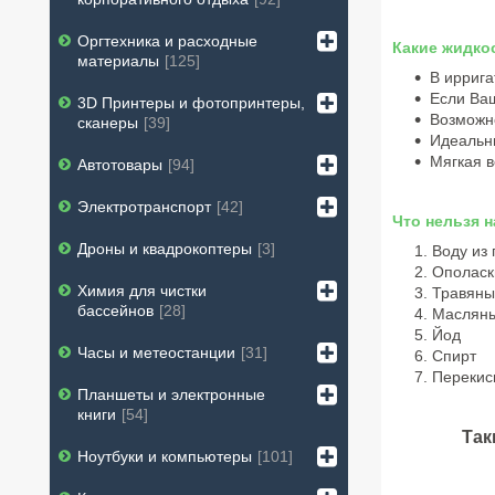
Оргтехника и расходные
Какие жидко
материалы
125
В иррига
Если Ваш
3D Принтеры и фотопринтеры,
Возможно
сканеры
39
Идеальн
Мягкая в
Автотовары
94
Электротранспорт
42
Что нельзя 
Дроны и квадрокоптеры
3
Воду из
Ополаск
Химия для чистки
Травяны
бассейнов
28
Масляны
Йод
Часы и метеостанции
31
Спирт
Перекис
Планшеты и электронные
книги
54
Так
Ноутбуки и компьютеры
101