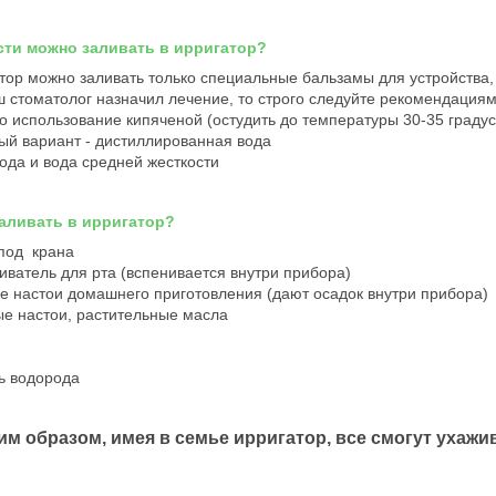
сти можно заливать в ирригатор?
тор можно заливать только специальные бальзамы для устройства,
 стоматолог назначил лечение, то строго следуйте рекомендация
 использование кипяченой (остудить до температуры 30-35 граду
ый вариант - дистиллированная вода
ода и вода средней жесткости
наливать в ирригатор?
 под крана
иватель для рта (вспенивается внутри прибора)
е настои домашнего приготовления (дают осадок внутри прибора)
е настои, растительные масла
ь водорода
им образом, имея в семье ирригатор, все смогут ухажи