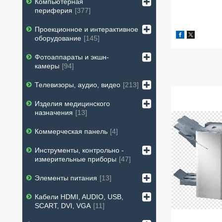
Компьютерная
периферия
377
Проекционное и интерактивное
оборудование
145
Фотоаппараты и экшн-
камеры
94
Телевизоры, аудио, видео
213
Изделия медицинского
назначения
13
Коммерческая панель
4
Инструменты, контрольно -
измерительные приборы
47
Элементы питания
13
Кабели HDMI, AUDIO, USB,
SCART, DVI, VGA
11