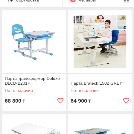
Парты - трансформер подходят для этой цели,
когда парта не нужна, ее можно собрать. На
такой парте ребенку будет удобно и заниматься
рисованием и мастерить поделки.
Так же есть парты, которые "растут" с
малышом.
Парта-трансформер Deluxe
DLCD-B201Р
Парта Brateck E502 GREY
Нет в наличии
Нет в наличии
68 800
64 900
₸
₸