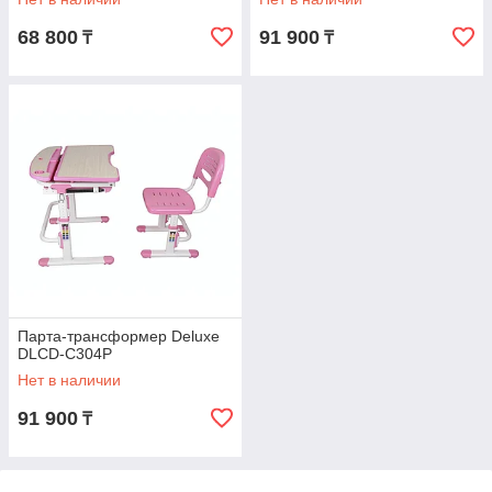
68 800
91 900
₸
₸
Парта-трансформер Deluxe
DLCD-C304P
Нет в наличии
91 900
₸