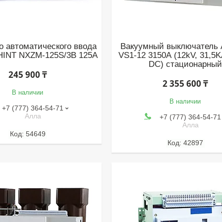
о автоматического ввода
Вакуумный выключатель
HINT NXZM-125S/3B 125A
VS1-12 3150А (12kV, 31,5K
DC) стационарный
245 900 ₸
2 355 600 ₸
В наличии
В наличии
+7 (777) 364-54-71
Алла
+7 (777) 364-54-71
Алла
54649
42897