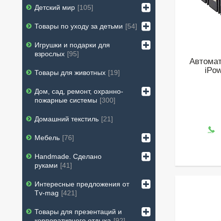
Детский мир
105
Товары по уходу за детьми
54
Игрушки и подарки для
взрослых
95
Автома
iPo
Товары для животных
19
Дом, сад, ремонт, охранно-
пожарные системы
300
Домашний текстиль
21
Мебель
76
Handmade. Сделано
руками
41
Интересные предложения от
Tv-mag
421
Товары для презентаций и
корпоративного отдыха
92