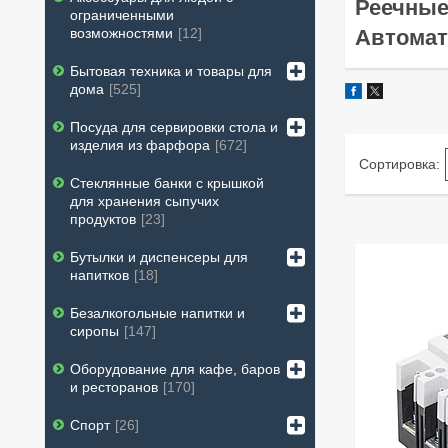
Реечные
ограниченными
Автомат
возможностями
12
Бытовая техника и товары для
дома
525
Посуда для сервировки стола и
изделия из фарфора
672
Стеклянные банки с крышкой
для хранения сыпучих
продуктов
23
Бутылки и диспенсеры для
напитков
18
Безалкогольные напитки и
сиропы
147
Оборудование для кафе, баров
и ресторанов
170
Спорт
26