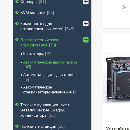
Серверы
31
KVM консоли
35
Компоненты для
оптоволоконных сетей
748
Электротехническое
оборудование
79
Контакторы
19
Автоматические выключатели
45
Автоматы защиты двигателя
6
Автоматические
стабилизаторы напряжения
9
Телекоммуникационные и
металлические шкафы,
конденсаторы
53
Паяльные станции
10
Устройств