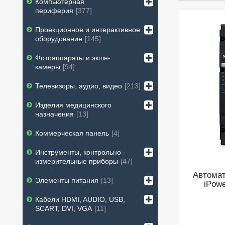
Компьютерная
периферия
377
Проекционное и интерактивное
оборудование
145
Фотоаппараты и экшн-
камеры
94
Телевизоры, аудио, видео
213
Изделия медицинского
назначения
13
Коммерческая панель
4
Инструменты, контрольно -
измерительные приборы
47
Автома
Элементы питания
13
iPow
Кабели HDMI, AUDIO, USB,
SCART, DVI, VGA
11