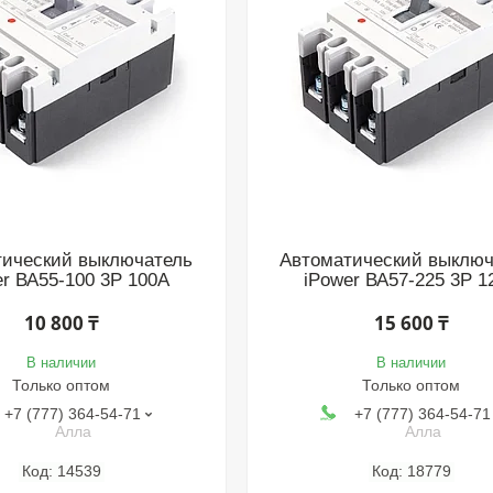
тический выключатель
Автоматический выключ
er ВА55-100 3Р 100А
iPower ВА57-225 3P 1
10 800 ₸
15 600 ₸
В наличии
В наличии
Только оптом
Только оптом
+7 (777) 364-54-71
+7 (777) 364-54-71
Алла
Алла
14539
18779