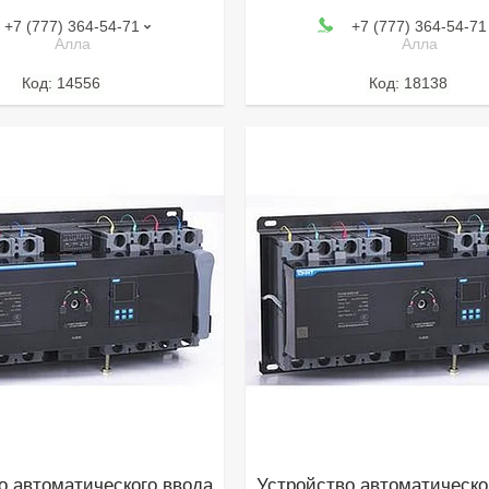
+7 (777) 364-54-71
+7 (777) 364-54-71
Алла
Алла
14556
18138
о автоматического ввода
Устройство автоматическо