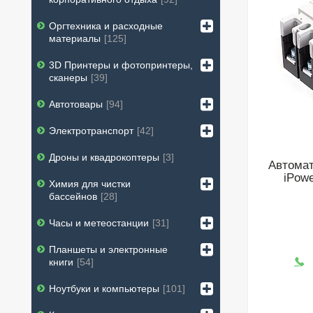
Оргтехника и расходные
материалы
125
3D Принтеры и фотопринтеры,
сканеры
39
Автотовары
94
Электротранспорт
42
Дроны и квадрокоптеры
3
Автома
iPow
Химия для чистки
бассейнов
28
Часы и метеостанции
31
Планшеты и электронные
книги
54
Ноутбуки и компьютеры
101