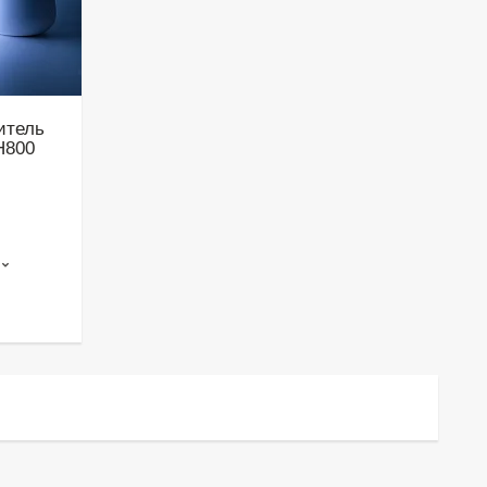
итель
H800