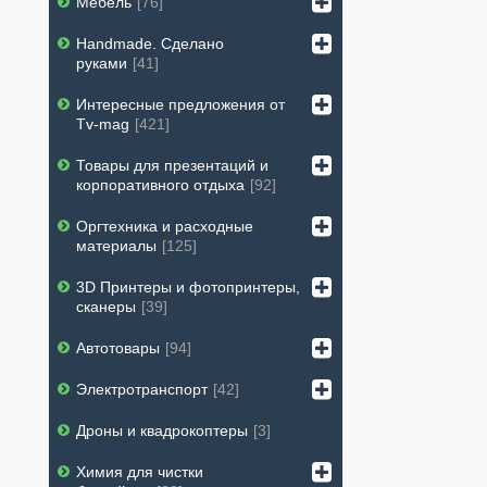
Мебель
76
Handmade. Сделано
руками
41
Интересные предложения от
Tv-mag
421
Товары для презентаций и
корпоративного отдыха
92
Оргтехника и расходные
материалы
125
3D Принтеры и фотопринтеры,
сканеры
39
Автотовары
94
Электротранспорт
42
Дроны и квадрокоптеры
3
Химия для чистки