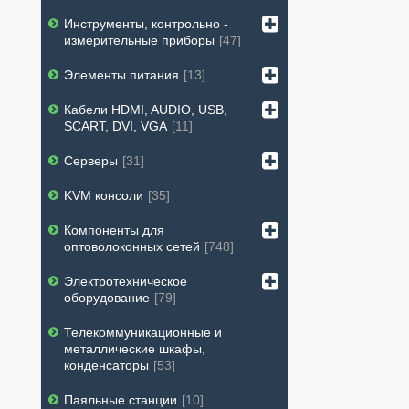
Инструменты, контрольно -
измерительные приборы
47
Элементы питания
13
Кабели HDMI, AUDIO, USB,
SCART, DVI, VGA
11
Серверы
31
KVM консоли
35
Компоненты для
оптоволоконных сетей
748
Электротехническое
оборудование
79
Телекоммуникационные и
металлические шкафы,
конденсаторы
53
Паяльные станции
10