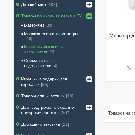
Детский мир
105
Товары по уходу за детьми
54
Видеоняни
38
Молокоотсосы и термометры
Монитор д
10
Мониторы дыхания и
увлажнители
2
Стерилизаторы и
подогреватели
4
Игрушки и подарки для
взрослых
95
Товары для животных
19
Дом, сад, ремонт, охранно-
пожарные системы
300
Домашний текстиль
21