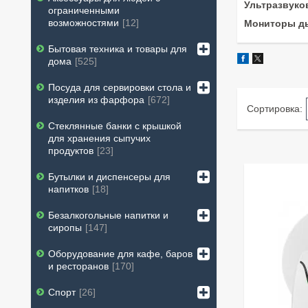
Ультразвуко
ограниченными
возможностями
12
Мониторы д
Бытовая техника и товары для
дома
525
Посуда для сервировки стола и
изделия из фарфора
672
Стеклянные банки с крышкой
для хранения сыпучих
продуктов
23
Бутылки и диспенсеры для
напитков
18
Безалкогольные напитки и
сиропы
147
Оборудование для кафе, баров
и ресторанов
170
Спорт
26