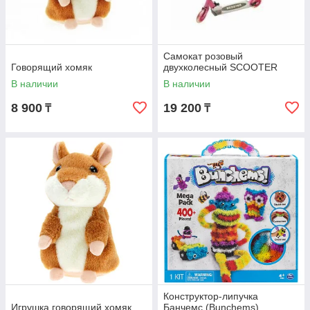
Самокат розовый
Говорящий хомяк
двухколесный SCOOTER
В наличии
В наличии
8 900
19 200
₸
₸
Конструктор-липучка
Игрушка говорящий хомяк
Банчемс (Bunchems)