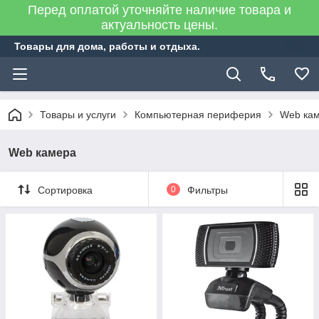
Перед оплатой уточняйте наличие товара и
актуальность цены.
Товары для дома, работы и отдыха.
Товары и услуги
Компьютерная периферия
Web ка
Web камера
Сортировка
0
Фильтры