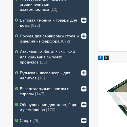
ограниченными
возможностями
12
Бытовая техника и товары для
дома
525
Посуда для сервировки стола и
изделия из фарфора
672
Стеклянные банки с крышкой
для хранения сыпучих
продуктов
23
Бутылки и диспенсеры для
напитков
18
Безалкогольные напитки и
сиропы
147
Оборудование для кафе, баров
и ресторанов
170
Спорт
26