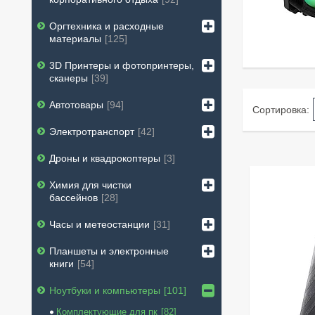
Оргтехника и расходные
материалы
125
3D Принтеры и фотопринтеры,
сканеры
39
Автотовары
94
Электротранспорт
42
Дроны и квадрокоптеры
3
Химия для чистки
бассейнов
28
Часы и метеостанции
31
Планшеты и электронные
книги
54
Ноутбуки и компьютеры
101
Комплектующие для пк
82