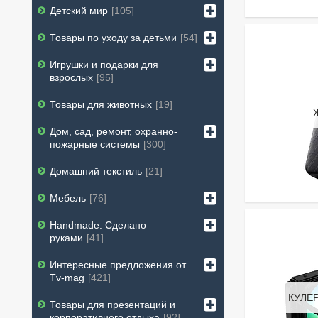
Детский мир
105
Товары по уходу за детьми
54
Игрушки и подарки для
взрослых
95
Товары для животных
19
Дом, сад, ремонт, охранно-
пожарные системы
300
Домашний текстиль
21
Мебель
76
Handmade. Сделано
руками
41
Интересные предложения от
Tv-mag
421
КУЛЕ
Товары для презентаций и
корпоративного отдыха
92