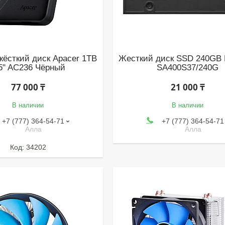
ёсткий диск Apacer 1TB
Жесткий диск SSD 240GB 
5" AC236 Чёрный
SA400S37/240G
77 000 ₸
21 000 ₸
В наличии
В наличии
+7 (777) 364-54-71
+7 (777) 364-54-71
Алла
Алла
34202