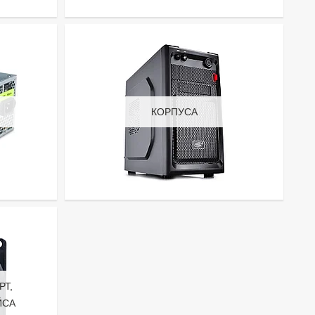
КОРПУСА
РТ,
ЙСА