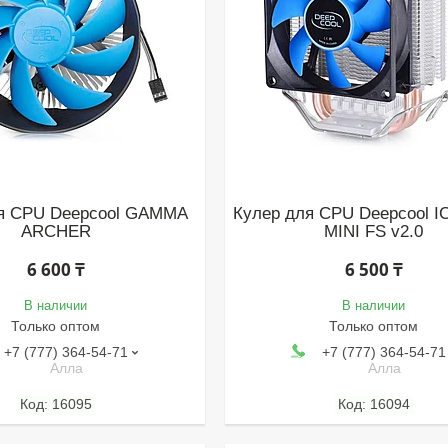
я CPU Deepcool GAMMA
Кулер для CPU Deepcool 
ARCHER
MINI FS v2.0
6 600 ₸
6 500 ₸
В наличии
В наличии
Только оптом
Только оптом
+7 (777) 364-54-71
+7 (777) 364-54-71
Алла
Алла
16095
16094