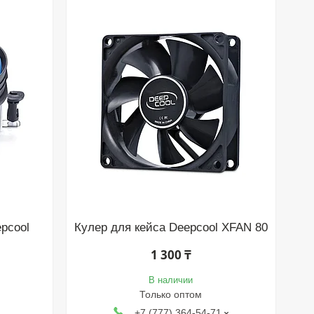
epcool
Кулер для кейса Deepcool XFAN 80
1 300 ₸
В наличии
Только оптом
+7 (777) 364-54-71