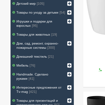
Детский мир
105
Товары по уходу за детьми
54
Игрушки и подарки для
взрослых
95
Товары для животных
19
Дом, сад, ремонт, охранно-
пожарные системы
300
Домашний текстиль
21
Мебель
76
Handmade. Сделано
руками
41
Интересные предложения от
Tv-mag
421
Товары для презентаций и
корпоративного отдыха
92