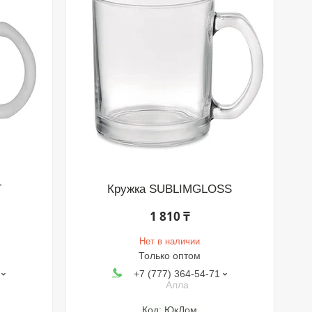
T
Кружка SUBLIMGLOSS
1 810 ₸
Нет в наличии
Только оптом
+7 (777) 364-54-71
Алла
ЮкДом