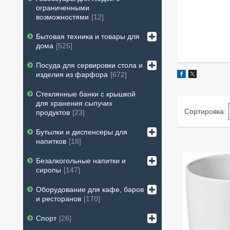
ограниченными
возможностями
12
Бытовая техника и товары для
дома
525
Посуда для сервировки стола и
изделия из фарфора
672
Стеклянные банки с крышкой
для хранения сыпучих
продуктов
23
Бутылки и диспенсеры для
напитков
18
Безалкогольные напитки и
сиропы
147
Оборудование для кафе, баров
и ресторанов
170
Спорт
26