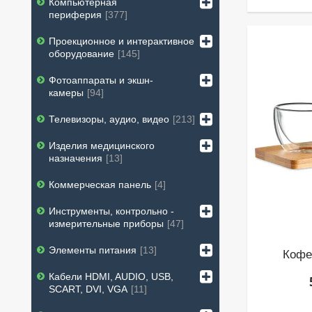
Компьютерная
периферия
377
Проекционное и интерактивное
оборудование
145
Фотоаппараты и экшн-
камеры
94
Телевизоры, аудио, видео
213
Изделия медицинского
назначения
13
Коммерческая панель
4
Инструменты, контрольно -
измерительные приборы
47
Элементы питания
13
Кофе
Кабели HDMI, AUDIO, USB,
SCART, DVI, VGA
11