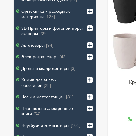
Оргтехника и расходные
материалы
125
3D Принтеры и фотопринтеры,
сканеры
39
Автотовары
94
Электротранспорт
42
Дроны и квадрокоптеры
3
Химия для чистки
Кр
бассейнов
28
Часы и метеостанции
31
Планшеты и электронные
книги
54
Ноутбуки и компьютеры
101