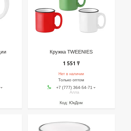
ции
Кружка TWEENIES
1 551 ₸
Нет в наличии
Только оптом
+7 (777) 364-54-71
Алла
ЮкДом