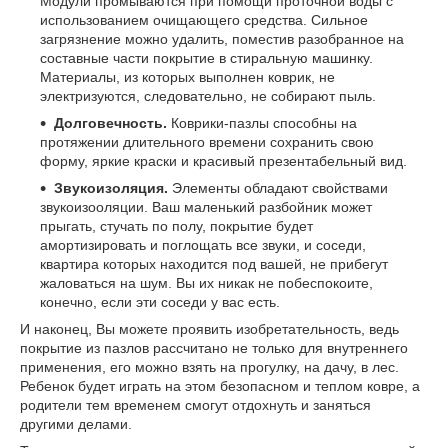
Модули промываются при помощи проточной воды с
использованием очищающего средства. Сильное
загрязнение можно удалить, поместив разобранное на
составные части покрытие в стиральную машинку.
Материалы, из которых выполнен коврик, не
электризуются, следовательно, не собирают пыль.
Долговечность.
Коврики-пазлы способны на
протяжении длительного времени сохранить свою
форму, яркие краски и красивый презентабельный вид.
Звукоизоляция.
Элементы обладают свойствами
звукоизооляции. Ваш маленький разбойник может
прыгать, стучать по полу, покрытие будет
амортизировать и поглощать все звуки, и соседи,
квартира которых находится под вашей, не прибегут
жаловаться на шум. Вы их никак не побеспокоите,
конечно, если эти соседи у вас есть.
И наконец, Вы можете проявить изобретательность, ведь
покрытие из пазлов рассчитано не только для внутреннего
применения, его можно взять на прогулку, на дачу, в лес.
Ребенок будет играть на этом безопасном и теплом ковре, а
родители тем временем смогут отдохнуть и заняться
другими делами.