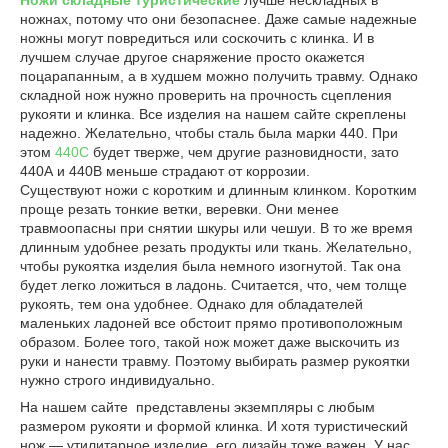
Ножи складные туристические
лучше нескладных в
ножнах, потому что они безопаснее. Даже самые надежные
ножны могут повредиться или соскочить с клинка. И в
лучшем случае другое снаряжение просто окажется
поцарапанным, а в худшем можно получить травму. Однако
складной нож нужно проверить на прочность сцепления
рукояти и клинка. Все изделия на нашем сайте скреплены
надежно. Желательно, чтобы сталь была марки 440. При
этом
440С
будет тверже, чем другие разновидности, зато
440А и 440В меньше страдают от коррозии.
Существуют ножи с коротким и длинным клинком. Коротким
проще резать тонкие ветки, веревки. Они менее
травмоопасны при снятии шкуры или чешуи. В то же время
длинным удобнее резать продукты или ткань. Желательно,
чтобы рукоятка изделия была немного изогнутой. Так она
будет легко ложиться в ладонь. Считается, что, чем толще
рукоять, тем она удобнее. Однако для обладателей
маленьких ладоней все обстоит прямо противоположным
образом. Более того, такой нож может даже выскочить из
руки и нанести травму. Поэтому выбирать размер рукоятки
нужно строго индивидуально.
На нашем сайте представлены экземпляры с любым
размером рукояти и формой клинка. И хотя туристический
нож — утилитарное изделие, его дизайн тоже важен. У нас