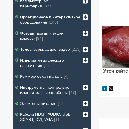
Компьютерная
периферия
377
Проекционное и интерактивное
оборудование
145
Фотоаппараты и экшн-
камеры
94
Телевизоры, аудио, видео
213
Изделия медицинского
назначения
13
Уточняйте
Коммерческая панель
4
Инструменты, контрольно -
измерительные приборы
47
Элементы питания
13
Кабели HDMI, AUDIO, USB,
SCART, DVI, VGA
11