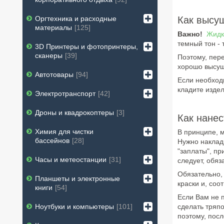
Оргтехника и расходные
Как высу
материалы
125
Важно!
Жидк
темный тон - 
3D Принтеры и фотопринтеры,
сканеры
39
Поэтому, пер
хорошо высуши
Автотовары
94
Если необход
кладите изде
Электротранспорт
42
Дроны и квадрокоптеры
3
Как нанес
Химия для чистки
В принципе, 
бассейнов
28
Нужно наклады
"заплаты", пр
Часы и метеостанции
31
следует, обяз
Обязательно, 
Планшеты и электронные
краски и, соо
книги
54
Если Вам не п
Ноутбуки и компьютеры
101
сделать тряпо
поэтому, пос