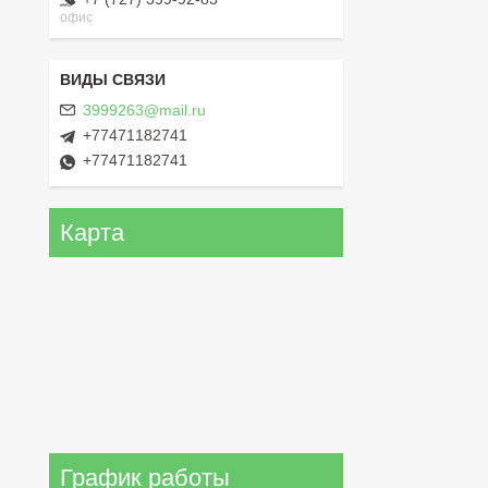
офис
3999263@mail.ru
+77471182741
+77471182741
Карта
График работы