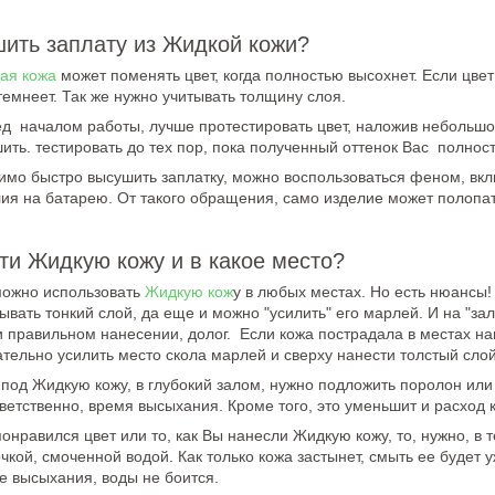
шить заплату из Жидкой кожи?
ая кожа
может поменять цвет, когда полностью высохнет. Если цвет
темнеет. Так же нужно учитывать толщину слоя.
ед началом работы, лучше протестировать цвет, наложив небольшо
ть. тестировать до тех пор, пока полученный оттенок Вас полнос
имо быстро высушить заплатку, можно воспользоваться феном, вкл
лия на батарею. От такого обращения, само изделие может полопат
ти Жидкую кожу и в какое место?
можно использовать
Жидкую кож
у в любых местах. Но есть нюансы!
вать тонкий слой, да еще и можно "усилить" его марлей. И на "за
и правильном нанесении, долог. Если кожа пострадала в местах наи
ательно усилить место скола марлей и сверху нанести толстый сл
под Жидкую кожу, в глубокий залом, нужно подложить поролон или
тветственно, время высыхания. Кроме того, это уменьшит и расход 
онравился цвет или то, как Вы нанесли Жидкую кожу, то, нужно, в 
чкой, смоченной водой. Как только кожа застынет, смыть ее будет
ле высыхания, воды не боится.