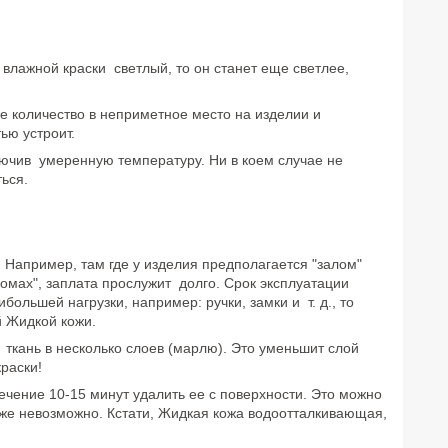
 влажной краски светлый, то он станет еще светлее,
е количество в неприметное место на изделии и
тью устроит.
ючив умеренную температуру. Ни в коем случае не
ься.
 Например, там где у изделия предполагается "залом"
ломах", заплата прослужит долго. Срок эксплуатации
большей нагрузки, например: ручки, замки и т. д., то
ой Жидкой кожи.
 ткань в несколько слоев (марлю). Это уменьшит слой
краски!
течение 10-15 минут удалить ее с поверхности. Это можно
 уже невозможно. Кстати, Жидкая кожа водоотталкивающая,