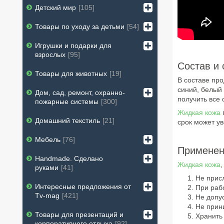
Детский мир
105
Товары по уходу за детьми
54
Игрушки и подарки для
взрослых
95
Состав и 
Товары для животных
19
В составе про
синий, белый
Дом, сад, ремонт, охранно-
получить все 
пожарные системы
300
Жидкая кожа
Домашний текстиль
21
срок может ув
Мебель
76
Применен
Handmade. Сделано
Жидкая кожа
руками
41
Не прис
Интересные предложения от
При раб
Tv-mag
421
Не допус
Не прин
Товары для презентаций и
Хранить
корпоративного отдыха
92