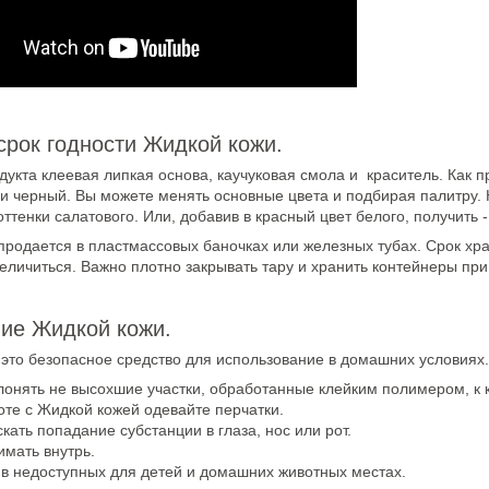
срок годности Жидкой кожи.
дукта клеевая липкая основа, каучуковая смола и краситель. Как п
 и черный. Вы можете менять основные цвета и подбирая палитру.
оттенки салатового. Или, добавив в красный цвет белого, получить 
продается в пластмассовых баночках или железных тубах. Срок хра
еличиться. Важно плотно закрывать тару и хранить контейнеры пр
ие Жидкой кожи.
, это безопасное средство для использование в домашних условиях
лонять не высохшие участки, обработанные клейким полимером, к 
оте с Жидкой кожей одевайте перчатки.
кать попадание субстанции в глаза, нос или рот.
имать внутрь.
 в недоступных для детей и домашних животных местах.