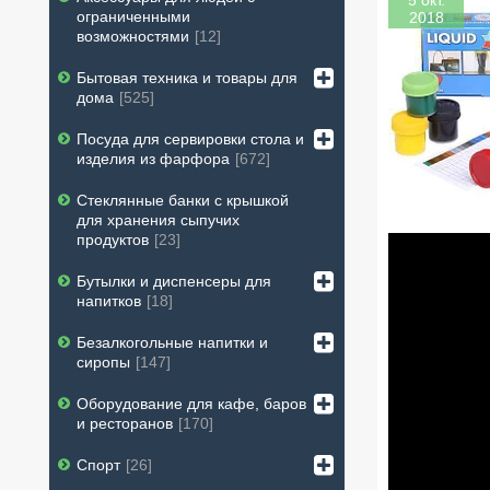
5 окт.
ограниченными
2018
возможностями
12
Бытовая техника и товары для
дома
525
Посуда для сервировки стола и
изделия из фарфора
672
Стеклянные банки с крышкой
для хранения сыпучих
продуктов
23
Бутылки и диспенсеры для
напитков
18
Безалкогольные напитки и
сиропы
147
Оборудование для кафе, баров
и ресторанов
170
Спорт
26