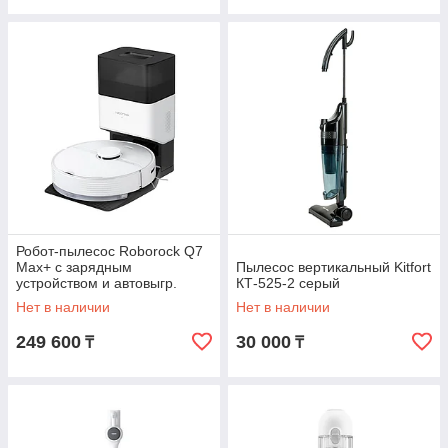
Робот-пылесос Roborock Q7
Max+ с зарядным
Пылесос вертикальный Kitfort
устройством и автовыгр.
КТ-525-2 серый
мусора
Нет в наличии
Нет в наличии
(AED03HRR/AED04HRR)
249 600
30 000
₸
₸