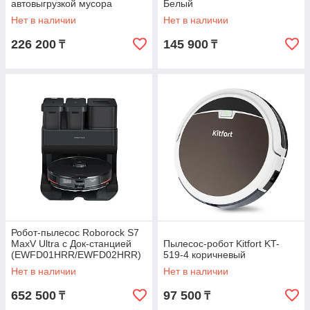
автовыгрузкой мусора
Белый
(AED03HRR/AED04HRR)
Нет в наличии
Нет в наличии
226 200
145 900
₸
₸
Робот-пылесос Roborock S7
MaxV Ultra с Док-станцией
Пылесос-робот Kitfort KT-
(EWFD01HRR/EWFD02HRR)
519-4 коричневый
Черный
Нет в наличии
Нет в наличии
652 500
97 500
₸
₸