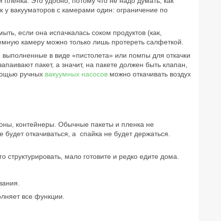
пленка. Это удобно, потому что не надо думать, как
ок у вакууматоров с камерами один: ограничение по
ыть, если она испачкалась соком продуктов (как,
емную камеру можно только лишь протереть салфеткой.
о выполненные в виде «пистолета» или помпы для откачки
апаивают пакет, а значит, на пакете должен быть клапан,
омощью ручных
вакуумных насосов
можно откачивать воздух
оны, контейнеры. Обычные пакеты и пленка не
е будет откачиваться, а спайка не будет держаться.
го структурировать, мало готовите и редко едите дома.
вания.
олняет все функции.