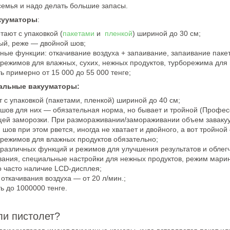
семья и надо делать большие запасы.
кууматоры
:
тают с упаковкой (
пакетами
и
пленкой
) шириной до 30 см;
ый, реже — двойной шов;
ные функции: откачивание воздуха + запаивание, запаивание паке
режимов для влажных, сухих, нежных продуктов, турборежима для 
ь примерно от 15 000 до 55 000 тенге;
альные вакууматоры:
 с упаковкой (пакетами, пленкой) шириной до 40 см;
шов для них — обязательная норма, но бывает и тройной (Профес
ей заморозки. При размораживании/замораживании объем завакуум
шов при этом рвется, иногда не хватает и двойного, а вот тройной
режимов для влажных продуктов обязательно;
различных функций и режимов для улучшения результатов и облег
ания, специальные настройки для нежных продуктов, режим марино
 часто наличие LCD-дисплея;
 откачивания воздуха — от 20 л/мин.;
ь до 1000000 тенге.
ли пистолет?