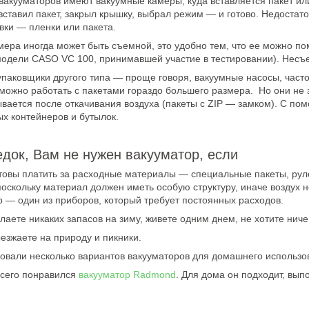
акууматоров имеют вакуумные камеры, куда вставляется пакет или 
вставил пакет, закрыл крышку, выбрал режим — и готово. Недостат
вки — пленки или пакета.
ера иногда может быть съемной, это удобно тем, что ее можно пом
модели CASO VC 100, принимавшей участие в тестировании). Несъ
упаковщики другого типа — проще говоря, вакуумные насосы, част
можно работать с пакетами гораздо большего размера. Но они не з
ывается после откачивания воздуха (пакеты с ZIP — замком). С п
ых контейнеров и бутылок.
док, Вам не нужен вакууматор, если
товы платить за расходные материалы — специальные пакеты, рул
поскольку материал должен иметь особую структуру, иначе воздух н
 — один из приборов, который требует постоянных расходов.
лаете никаких запасов на зиму, живете одним днем, не хотите ниче
езжаете на природу и пикники.
овали несколько вариантов вакууматоров для домашнего использо
сего понравился
вакууматор Radmond
. Для дома он подходит, вып