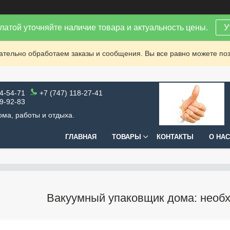
латой уточняйте наличие товара и актуальность цены.
У
зательно обработаем заказы и сообщения. Вы все равно можете поз
64-54-71
+7 (747) 118-27-41
99-92-83
ома, работы и отдыха.
ГЛАВНАЯ
ТОВАРЫ
КОНТАКТЫ
О НАС
Вакуумный упаковщик дома: необ