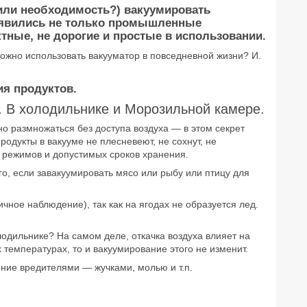
(или необходимость?) вакуумировать
появились не только промышленные
тные, не дорогие и простые в использовании.
можно использовать вакууматор в повседневной жизни? И.
ия продуктов.
. В холодильнике и Морозильной камере.
о размножаться без доступа воздуха — в этом секрет
родукты в вакууме не плесневеют, не сохнут, не
 режимов и допустимых сроков хранения.
го, если завакуумировать мясо или рыбу или птицу для
чное наблюдение), так как на ягодах не образуется лед.
лодильнике? На самом деле, откачка воздуха влияет на
х температурах, то и вакуумирование этого не изменит.
ение вредителями — жучками, молью и т.п.