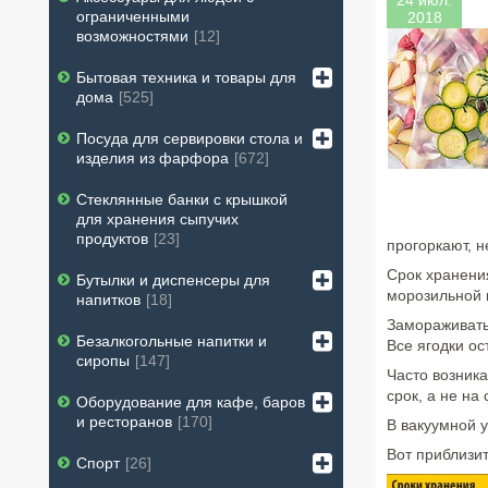
24 июл.
ограниченными
2018
возможностями
12
Бытовая техника и товары для
дома
525
Посуда для сервировки стола и
изделия из фарфора
672
Стеклянные банки с крышкой
для хранения сыпучих
продуктов
23
прогоркают, 
Срок хранения
Бутылки и диспенсеры для
морозильной к
напитков
18
Замораживать 
Безалкогольные напитки и
Все ягодки ос
сиропы
147
Часто возника
срок, а не на
Оборудование для кафе, баров
и ресторанов
170
В вакуумной у
Вот приблизит
Спорт
26