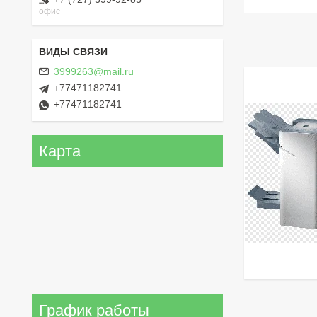
офис
3999263@mail.ru
+77471182741
+77471182741
Карта
График работы