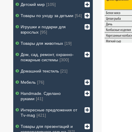
Детский мир
105
Товары по уходу за детьми
54
Игрушки и подарки для
взрослых
95
Товары для животных
19
Дом, сад, ремонт, охранно-
пожарные системы
300
Домашний текстиль
21
Мебель
76
Handmade. Сделано
руками
41
Интересные предложения от
Tv-mag
421
Товары для презентаций и
корпоративного отдыха
92