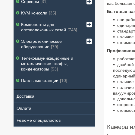
Серверы
31
вас большая 
Бытовые ва
KVM консоли
35
они рабо
Компоненты для
одинарн
оптоволоконных сетей
748
стандарт
наличие 
Электротехническое
стоимост
оборудование
79
Профессион
Телекоммуникационные и
работают
металлические шкафы,
двойной 
конденсаторы
53
последующ
одинарный 
Паяльные станции
10
наличие 
наличие 
вакуумиров
Доставка
довольно
скорость
Оплата
стоимост
Резюме специалистов
Камера и