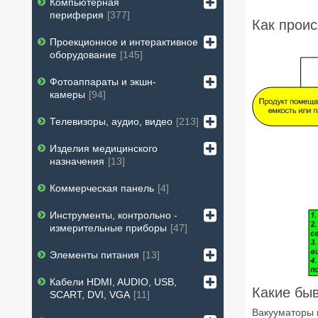
Компьютерная
периферия
377
Как проис
Проекционное и интерактивное
оборудование
145
Фотоаппараты и экшн-
камеры
94
Телевизоры, аудио, видео
213
Изделия медицинского
назначения
13
Коммерческая панель
4
Инструменты, контрольно -
измерительные приборы
47
Элементы питания
13
Кабели HDMI, AUDIO, USB,
Какие бы
SCART, DVI, VGA
11
Вакууматоры 