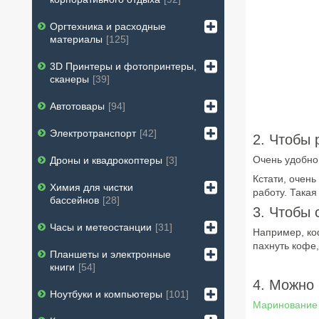
Оргтехника и расходные
материалы
125
3D Принтеры и фотопринтеры,
сканеры
39
Автотовары
94
Электротранспорт
42
2. Чтобы
Очень удобно
Дроны и квадрокоптеры
3
Кстати, очень
Химия для чистки
работу. Такая
бассейнов
28
3. Чтобы 
Часы и метеостанции
31
Например, коф
пахнуть кофе,
Планшеты и электронные
книги
54
4. Можно 
Ноутбуки и компьютеры
101
Маринование 