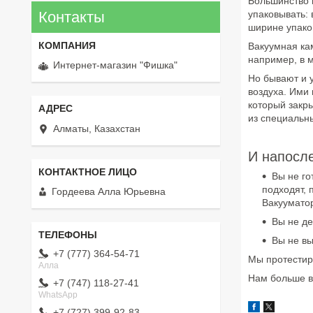
Большинство в
Контакты
упаковывать: 
ширине упако
Вакуумная кам
например, в 
Интернет-магазин "Фишка"
Но бывают и 
воздуха. Ими 
который закр
из специальн
Алматы, Казахстан
И напосле
Вы не го
подходят, 
Гордеева Алла Юрьевна
Вакууматор
Вы не де
Вы не вы
+7 (777) 364-54-71
Мы протестир
Алла
Нам больше в
+7 (747) 118-27-41
WhatsApp
+7 (727) 399-92-83