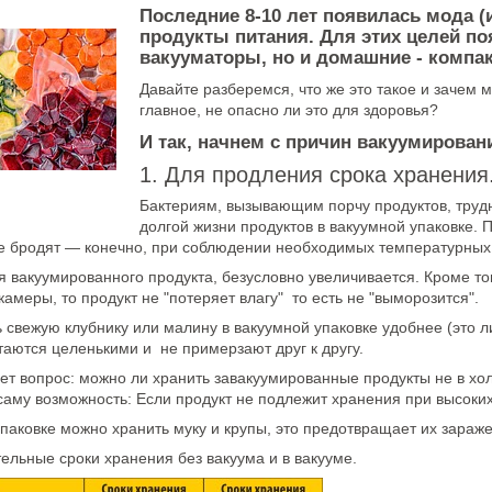
Последние 8-10 лет появилась мода 
продукты питания. Для этих целей 
вакууматоры, но и домашние - компак
Давайте разберемся, что же это такое и зачем 
главное, не опасно ли это для здоровья?
И так, начнем с причин вакуумирован
1. Для продления срока хранения
Бактериям, вызывающим порчу продуктов, трудн
долгой жизни продуктов в вакуумной упаковке. П
не бродят — конечно, при соблюдении необходимых температурных
 вакуумированного продукта, безусловно увеличивается. Кроме то
амеры, то продукт не "потеряет влагу" то есть не "выморозится".
свежую клубнику или малину в вакуумной упаковке удобнее (это ли
таются целенькими и не примерзают друг к другу.
ет вопрос: можно ли хранить завакуумированные продукты не в хо
 саму возможность: Если продукт не подлежит хранения при высоки
паковке можно хранить муку и крупы, это предотвращает их зараж
ельные сроки хранения без вакуума и в вакууме.